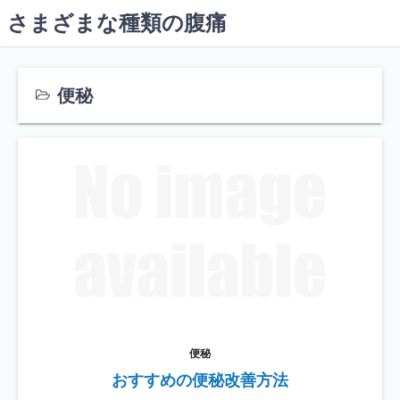
コ
さまざまな種類の腹痛
ン
テ
ン
便秘
ツ
へ
ス
キ
ッ
プ
便秘
おすすめの便秘改善方法